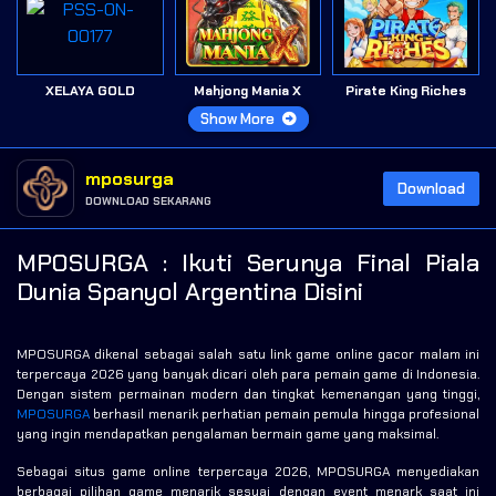
XELAYA GOLD
Mahjong Mania X
Pirate King Riches
Show More
mposurga
Download
DOWNLOAD SEKARANG
MPOSURGA : Ikuti Serunya Final Piala
Dunia Spanyol Argentina Disini
MPOSURGA dikenal sebagai salah satu link game online gacor malam ini
terpercaya 2026 yang banyak dicari oleh para pemain game di Indonesia.
Dengan sistem permainan modern dan tingkat kemenangan yang tinggi,
MPOSURGA
berhasil menarik perhatian pemain pemula hingga profesional
yang ingin mendapatkan pengalaman bermain game yang maksimal.
Sebagai situs game online terpercaya 2026, MPOSURGA menyediakan
berbagai pilihan game menarik sesuai dengan event menark saat ini