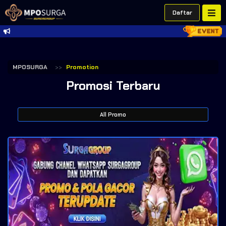
Daftar
MPOSURGA
Promotion
Promosi Terbaru
All Promo