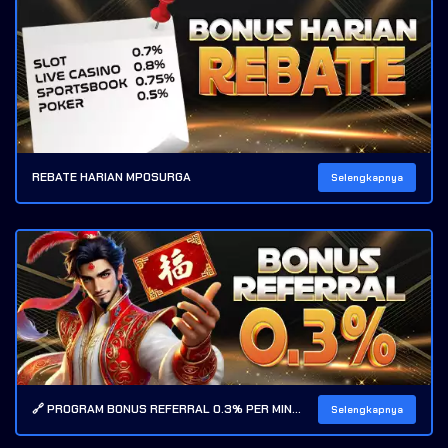
REBATE HARIAN MPOSURGA
Selengkapnya
🔗 PROGRAM BONUS REFERRAL 0.3% PER MINGGU
Selengkapnya