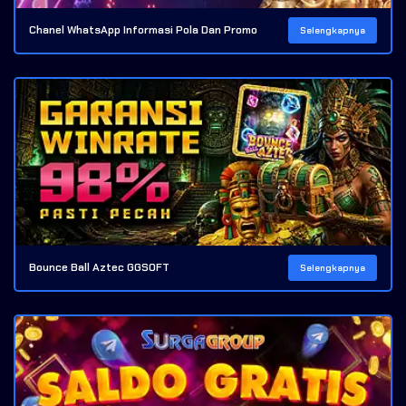
Chanel WhatsApp Informasi Pola Dan Promo
Selengkapnya
Bounce Ball Aztec GGSOFT
Selengkapnya